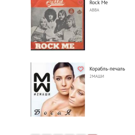
Rock Me
ABBA
Корабль-печаль
2МАШИ