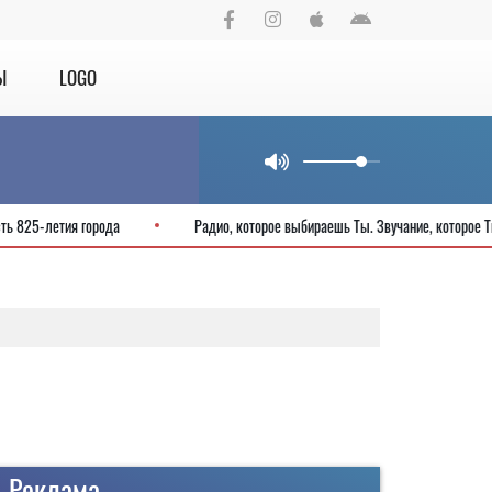
Ы
LOGO
е в честь 825-летия города
Радио, которое выбираешь Ты. Звучание, к
Реклама