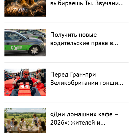
выбираешь Ты. Звучание,
которое Ты узнаёшь с
первой секунды
Получить новые
водительские права в
Латвии можно будет
онлайн: CSDD готовит
новый сервис
Перед Гран-при
Великобритании гонщики
«Формулы-1» пересели
на болиды LEGO
«Дни домашних кафе –
2026»: жителей и
туристов приглашают в