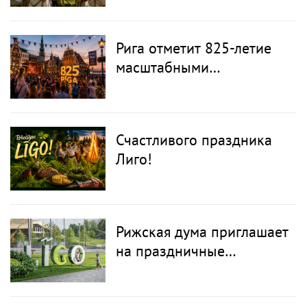
гастрономическое
путешествие по Латвии
Рига отметит 825-летие
масштабными
празднованиями в
августе
Счастливого праздника
Лиго!
Рижская дума приглашает
на праздничные
мероприятия в
преддверии Лиго и Янова