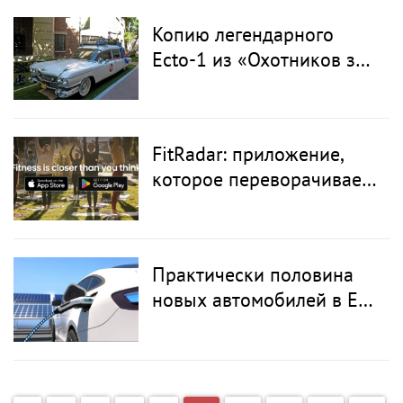
помогает уже десятый
Копию легендарного
год
Ecto-1 из «Охотников за
привидениями» продали
почти за 300 000 тысяч
долларов
FitRadar: приложение,
которое переворачивает
мир фитнеса
Практически половина
новых автомобилей в ЕС
работает на
электричестве