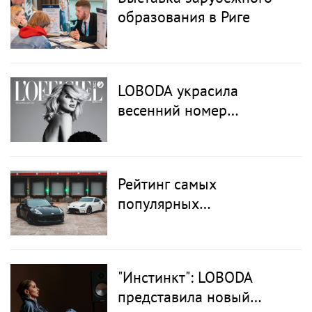
образования в Риге
LOBODA украсила
весенний номер
L’OFFICIEL BALTIC в
Латвии и Литве
Рейтинг самых
популярных
автомобильных цветов в
мире
"Инстинкт": LOBODA
представила новый