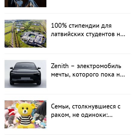
танцевальный
украиноязычный трек
100% стипендии для
латвийских студентов на
обучение в одной из топ
IB школ Европы
Zenith – электромобиль
мечты, которого пока не
существует
Семьи, столкнувшиеся с
раком, не одиноки:
благотворительная акция
«От сердца к сердцу»