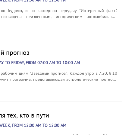
WEEK, FROM 11:30 AM TO 11:30 PM
 по будням, и по выходным передачу "Интересный факт".
посвящена неизвестным, историческим автомобильным
удням в 11:30, 13:30, 16:30, 18:30, 20:30, 22:30, 00:30, 2:30,
8:30 , по выходным в 11:30, 13:30, 15:30, 17:30, 19:30, 21:30,
 2:30, 4:30, 6:30, 8:30
й прогноз
 TO FRIDAY, FROM 07:00 AM TO 10:00 AM
 рабочим дням "Звездный прогноз". Каждое утро в 7:20, 8:10
вучит программа, представляющая астрологические прогнозы
ых знаков зодиака.
я тех, кто в пути
WEEK, FROM 12:00 AM TO 12:00 AM