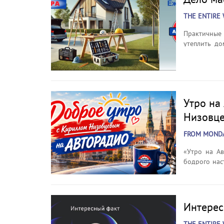
THE ENTIRE 
Практичные
утеплить до
нужно тем, 
выпуске — 
ценит уют и
Утро на
Низовц
FROM MONDAY
«Утро на А
бодрого нас
будний день
погоды, сов
рубрики и тр
Интерес