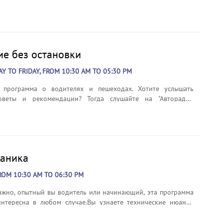
ы всех времён в живом исполнении звёзд! По выходным в
5, 12:15, 13:15, 14:15, 15:15, 16:15, 17:15, 18:15 Заряд
положительных эмоций на весь выходной день! ...
е без остановки
 TO FRIDAY, FROM 10:30 AM TO 05:30 PM
 программа о водителях и пешеходах. Хотите услышать
оветы и рекомендации? Тогда слушайте на "Авторадио
лекательную и познавательную программу "Движение без
по рабочим дням в 10:30, 12:30, 15:30 и 17:30 Жизнь - это
аника
OM 10:30 AM TO 06:30 PM
ажно, опытный вы водитель или начинающий, эта программа
нтересна в любом случае.Вы узнаете технические нюансы
мобиля и как справляться с возникшими неисправностями.В
 "Автомеханика" много дельных советов, которые в