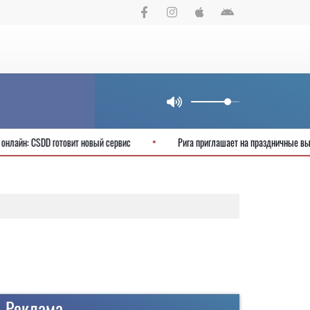
ии можно будет онлайн: CSDD готовит новый сервис
Рига приглашает на
Реклама