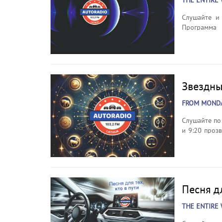
THE ENTIRE 
Слушайте и
Программа 
фактам. По б
4:30, 6:30, 
23:30, 00:30,
Звездны
FROM MONDAY
Слушайте по
и 9:20 проз
для различн
Песня дл
THE ENTIRE 