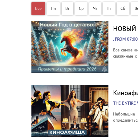
НОВЫЙ Г
, FROM 07:0
Все самое и
связанные с
час.
Киноаф
THE ENTIRE 
Небольшие 
определитьс
краткий сю
настроение 