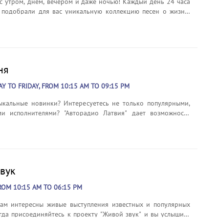
с утром, днем, вечером и даже ночью! Каждый день 24 часа
 подобрали для вас уникальную коллекцию песен о жизни,
 и, конечно же, дороге. Это те песни, которые скрасят вашу
сни, которые длинную дорогу сделают гораздо приятнее.
о жизненного пути. Возьмите музыку в дорогу!
ня
 TO FRIDAY, FROM 10:15 AM TO 09:15 PM
кальные новинки? Интересуетесь не только популярными,
и исполнителями? "Авторадио Латвия" дает возможность
вые песни, которые вскоре станут хитами! Каждый рабочий
иняйтесь к нашему эфиру в 10:15, 12:15, 15:15, 17:15, 19:15
вук
OM 10:15 AM TO 06:15 PM
ам интересны живые выступления известных и популярных
огда присоединяйтесь к проекту "Живой звук" и вы услышите