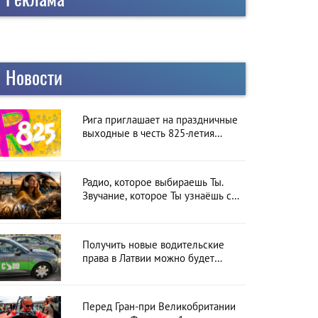
Новости
Рига приглашает на праздничные
выходные в честь 825-летия
города
Радио, которое выбираешь Ты.
Звучание, которое Ты узнаёшь с
первой секунды
Получить новые водительские
права в Латвии можно будет
онлайн: CSDD готовит новый
сервис
Перед Гран-при Великобритании