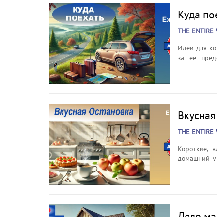
свежие нови
Куда по
внимательно
в эфир попа
THE ENTIRE 
которая объ
Слушайте Авт
Идеи для ко
за её пред
выходных, к
до природны
и точками ин
Вкусная
THE ENTIRE 
Короткие, в
домашний ую
выпечки до 
зарядиться 
(повтор).
Дело ма