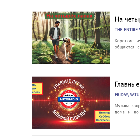
На четы
THE ENTIRE 
Короткие а
общаются с
помогает
распростра
отношения. 
Главные
FRIDAY, SAT
Музыка сопр
дома и во 
автомобил
подводящий
столицы» — 
особенно по