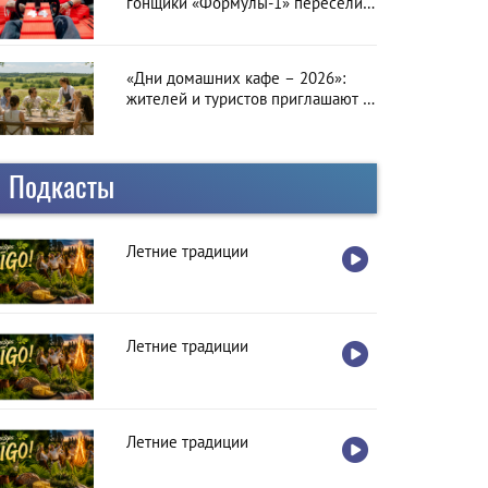
гонщики «Формулы-1» пересели
на болиды LEGO
«Дни домашних кафе – 2026»:
жителей и туристов приглашают в
гастрономическое путешествие по
Латвии
Подкасты
Летние традиции
Летние традиции
Летние традиции