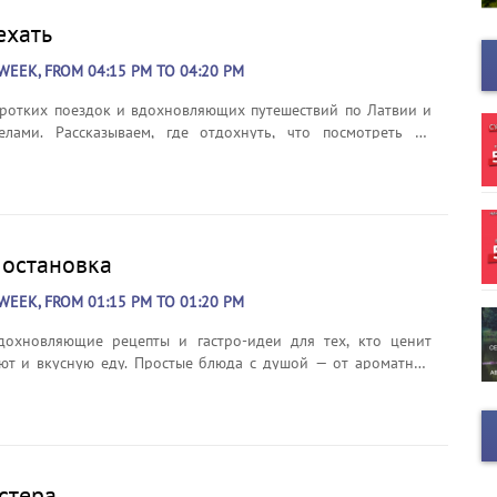
нки и композиции, которые уже успели стать любимыми. Мы
ехать
 следим за музыкальными тенденциями и делаем всё, чтобы
дали только лучшие и востребованные песни. Это музыка,
WEEK, FROM 04:15 PM TO 04:20 PM
единяет, поднимает настроение и делает каждый день ярче.
орадио Латвия и......
ротких поездок и вдохновляющих путешествий по Латвии и
елами. Рассказываем, где отдохнуть, что посмотреть на
уда заглянуть и чем себя побаловать — от уютных городков
х маршрутов. Каждое путешествие — с полезными советами
тереса в пути. Эфир: ежедневно в 16:15.
 остановка
WEEK, FROM 01:15 PM TO 01:20 PM
дохновляющие рецепты и гастро-идеи для тех, кто ценит
т и вкусную еду. Простые блюда с душой — от ароматной
сезонных закусок. Отличная "остановка" в ритме дня, чтобы
теплом и вдохновением. Эфир: ежедневно в 13:15 и в 18:45
стера