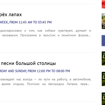
рёх лапах
WEEK, FROM 11:45 AM TO 03:45 PM
удиозарисовки о том, как собаки чувствуют, думают и
 человеком. Программа в простом и понятном формате
 лучше понимать поведение питомца, избегать
нённых ошибок и выстраивать спокойные, доверительные
Эфир: ежедневно в 11:45 и 15:45.
 песни большой столицы
URDAY AND SUNDAY, FROM 12:00 PM TO 08:00 PM
овождает нас всегда — по пути на работу, в автомобиле,
время отдыха. Поэтому на Авторадио Латвия, первом
ьном радио страны, стартовал специальный проект,
 музыкальные итоги недели. «Главные песни большой
это десятка треков, которые чаще всего звучат в эфире и
любились слушателям. В чарте собраны узнаваемые хиты,