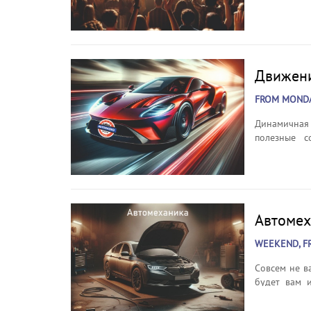
лучшие хит
10:15, 11:1
Движени
FROM MONDAY
Динамичная
полезные с
Латвия" ув
остановки" 
движение!
Автомех
WEEKEND, FR
Совсем не в
будет вам и
работы авто
программе