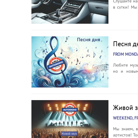
Слушайте на
в сутки! Мы
семье, любви
поездку. Пе
Песни вашег
Песня д
FROM MONDAY
Любите музы
но и новым
услышать но
день присоед
и 21:15
Живой з
WEEKEND, FR
Мы знаем, в
артистов! Т