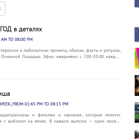
ОД в деталях
0 AM TO 08:00 PM
нтересное и любопытное: приметы, обычаи, факты и ритуалы,
 Огненной Лошадью. Эфир: ежедневно с 7.00-20.00 каждый
иша
WEEK, FROM 01:45 PM TO 08:15 PM
аудиорассказы о фильмах и сериалах, которые помогут
я с выбором на вечер. В каждом выпуске — один проект,
жет, атмосфера и рекомендации: для кого и под какое
подойдёт просмотр. Эфир: ежедневно в 13:45 и 20:15.