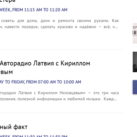
WEEK, FROM 11:15 AM TO 11:20 AM
 советы для дома, дачи и ремонта своими руками. Как
м, навести порядок, сделать красиво и надёжно — всё, что
кто хочет улучшить своё жилище без лишних затрат. В каждом
полезные рекомендации, инструкции и идеи для тех, кто
 комфорт. Эфир: ежедневно в 11:15.
 Авторадио Латвия с Кириллом
евым
 TO FRIDAY, FROM 07:00 AM TO 10:00 AM
вторадио Латвия с Кириллом Низовцевым» — это три часа
троения, полезной информации и любимой музыки. Каждый
 с 7:00 до 10:00 в эфире звучат свежие новости, прогноз
еты для водителей, звездный прогноз, а также тематические
еки для тех, кто в пути.
ный факт