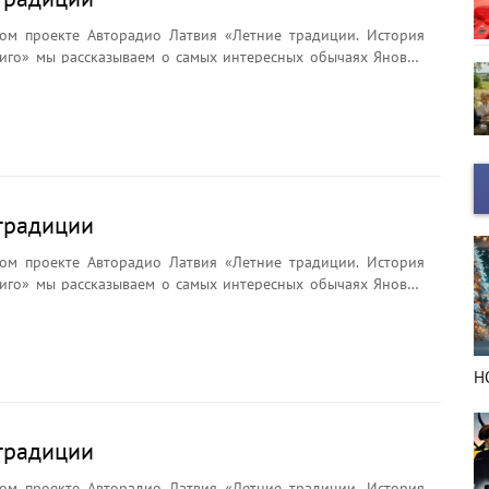
ом проекте Авторадио Латвия «Летние традиции. История
иго» мы рассказываем о самых интересных обычаях Яновой
брядах и легендах. Почему на Лиго плетут венки?
ли цветок папоротника? Что символизирует Янов сыр и
ёр считается главным символом праздника?
традиции
ом проекте Авторадио Латвия «Летние традиции. История
иго» мы рассказываем о самых интересных обычаях Яновой
брядах и легендах. Почему на Лиго плетут венки?
ли цветок папоротника? Что символизирует Янов сыр и
ёр считается главным символом праздника?
НОВЫЙ ГОД в деталях
Н
традиции
ом проекте Авторадио Латвия «Летние традиции. История