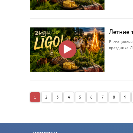
почему кост
Летние 
В специальн
праздника Л
ночи, её символах, о
Зачем иска
почему кост
1
2
3
4
5
6
7
8
9