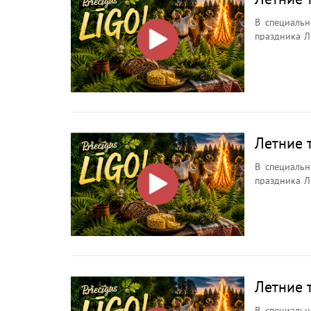
В специальн
праздника Л
ночи, её символах, о
Зачем иска
почему кост
Летние 
В специальн
праздника Л
ночи, её символах, о
Зачем иска
почему кост
Летние 
В специальн