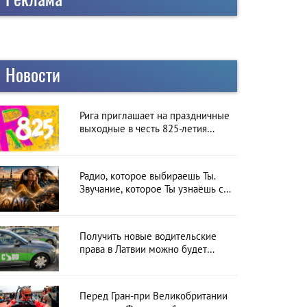
Новости
Рига приглашает на праздничные
выходные в честь 825-летия
города
Радио, которое выбираешь Ты.
Звучание, которое Ты узнаёшь с
первой секунды
Получить новые водительские
права в Латвии можно будет
онлайн: CSDD готовит новый
сервис
Перед Гран-при Великобритании