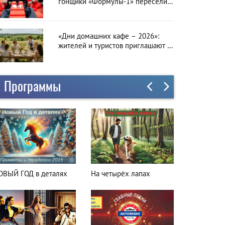
гонщики «Формулы-1» пересели
на болиды LEGO
«Дни домашних кафе – 2026»:
жителей и туристов приглашают в
гастрономическое путешествие по
Латвии
Программы
а четырёх лапах
Куда поехать