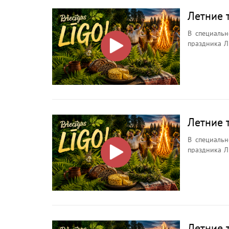
Летние 
В специальн
праздника Л
ночи, её символах, о
Зачем иска
почему кост
Летние 
В специальн
праздника Л
ночи, её символах, о
Зачем иска
почему кост
Летние 