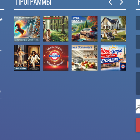
ПРОГРАММЫ
ые
(F
(E
и
и
(M