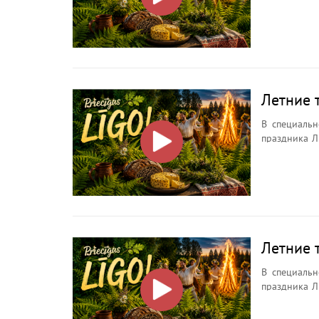
ночи, её символах, о
Зачем иска
почему кост
Летние 
В специальн
праздника Л
ночи, её символах, о
Зачем иска
почему кост
Летние 
В специальн
праздника Л
ночи, её символах, о
Зачем иска