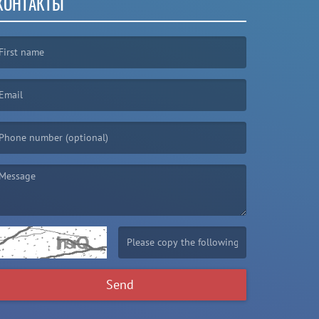
КОНТАКТЫ
irst name is required )
mail is required. )
essage is required. )
(Invalid Captcha. )
Send