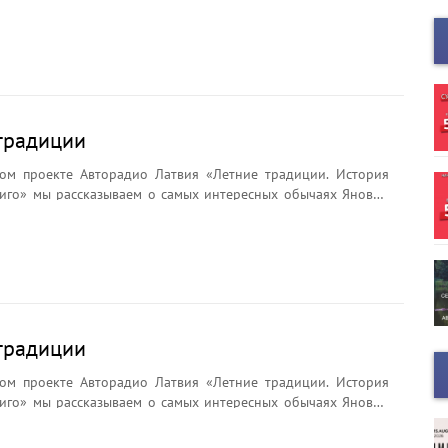
брядах и легендах. Почему на Лиго плетут венки?
ли цветок папоротника? Что символизирует Янов сыр и
ёр считается главным символом праздника?
традиции
ом проекте Авторадио Латвия «Летние традиции. История
иго» мы рассказываем о самых интересных обычаях Яновой
брядах и легендах. Почему на Лиго плетут венки?
ли цветок папоротника? Что символизирует Янов сыр и
ёр считается главным символом праздника?
традиции
ом проекте Авторадио Латвия «Летние традиции. История
иго» мы рассказываем о самых интересных обычаях Яновой
брядах и легендах. Почему на Лиго плетут венки?
ли цветок папоротника? Что символизирует Янов сыр и