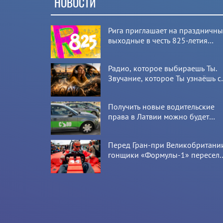
НОВОСТИ
Рига приглашает на праздничн
выходные в честь 825-летия
города
Радио, которое выбираешь Ты.
Звучание, которое Ты узнаёшь с
первой секунды
Получить новые водительские
права в Латвии можно будет
онлайн: CSDD готовит новый
сервис
Перед Гран-при Великобритани
гонщики «Формулы-1» пересел
на болиды LEGO