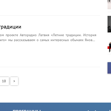
ёр считается главным символом праздника?
традиции
ом проекте Авторадио Латвия «Летние традиции. История
иго» мы рассказываем о самых интересных обычаях Яновой
брядах и легендах. Почему на Лиго плетут венки?
ли цветок папоротника? Что символизирует Янов сыр и
ёр считается главным символом праздника?
10
>