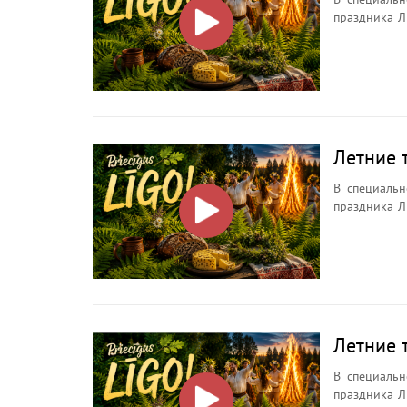
праздника Л
ночи, её символах, о
Зачем иска
почему кост
Летние 
В специальн
праздника Л
ночи, её символах, о
Зачем иска
почему кост
Летние 
В специальн
праздника Л