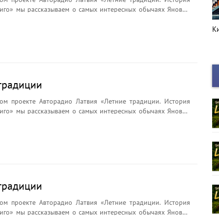
иго» мы рассказываем о самых интересных обычаях Яновой
брядах и легендах. Почему на Лиго плетут венки?
ли цветок папоротника? Что символизирует Янов сыр и
Киноафиша
Г
с
ёр считается главным символом праздника?
традиции
ом проекте Авторадио Латвия «Летние традиции. История
иго» мы рассказываем о самых интересных обычаях Яновой
брядах и легендах. Почему на Лиго плетут венки?
ли цветок папоротника? Что символизирует Янов сыр и
ёр считается главным символом праздника?
традиции
ом проекте Авторадио Латвия «Летние традиции. История
иго» мы рассказываем о самых интересных обычаях Яновой