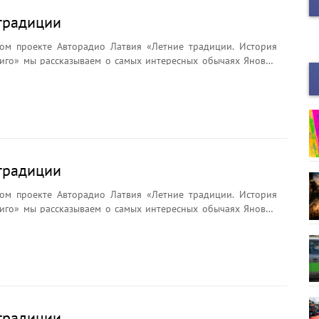
традиции
ом проекте Авторадио Латвия «Летние традиции. История
иго» мы рассказываем о самых интересных обычаях Яновой
брядах и легендах. Почему на Лиго плетут венки?
ли цветок папоротника? Что символизирует Янов сыр и
ёр считается главным символом праздника?
традиции
ом проекте Авторадио Латвия «Летние традиции. История
иго» мы рассказываем о самых интересных обычаях Яновой
брядах и легендах. Почему на Лиго плетут венки?
ли цветок папоротника? Что символизирует Янов сыр и
ёр считается главным символом праздника?
традиции