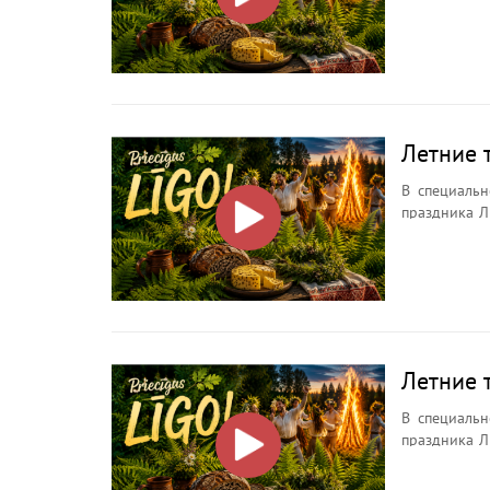
ночи, её символах, о
Зачем иска
почему кост
Летние 
В специальн
праздника Л
ночи, её символах, о
Зачем иска
почему кост
Летние 
В специальн
праздника Л
ночи, её символах, о
Зачем иска