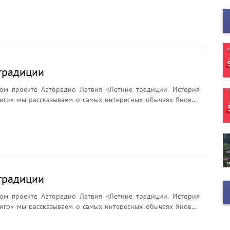
брядах и легендах. Почему на Лиго плетут венки?
ли цветок папоротника? Что символизирует Янов сыр и
ёр считается главным символом праздника?
традиции
ом проекте Авторадио Латвия «Летние традиции. История
иго» мы рассказываем о самых интересных обычаях Яновой
брядах и легендах. Почему на Лиго плетут венки?
ли цветок папоротника? Что символизирует Янов сыр и
ёр считается главным символом праздника?
традиции
ом проекте Авторадио Латвия «Летние традиции. История
иго» мы рассказываем о самых интересных обычаях Яновой
брядах и легендах. Почему на Лиго плетут венки?
ли цветок папоротника? Что символизирует Янов сыр и