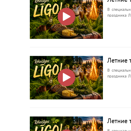
В специальн
праздника Л
ночи, её символах, о
Зачем иска
почему кост
Летние 
В специальн
праздника Л
ночи, её символах, о
Зачем иска
почему кост
Летние 
В специальн