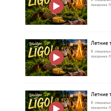
праздника Л
ночи, её символах, о
Зачем иска
почему кост
Летние 
В специальн
праздника Л
ночи, её символах, о
Зачем иска
почему кост
Летние 
В специальн
праздника Л