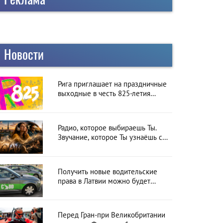
Новости
Рига приглашает на праздничные
выходные в честь 825-летия
города
Радио, которое выбираешь Ты.
Звучание, которое Ты узнаёшь с
первой секунды
Получить новые водительские
права в Латвии можно будет
онлайн: CSDD готовит новый
сервис
Перед Гран-при Великобритании