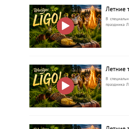
Летние 
В специальн
праздника Л
ночи, её символах, о
Зачем иска
почему кост
Летние 
В специальн
праздника Л
ночи, её символах, о
Зачем иска
почему кост
Летние 