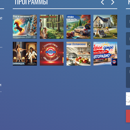
ПРОГРАММЫ
ые
(F
(E
и
и
(M