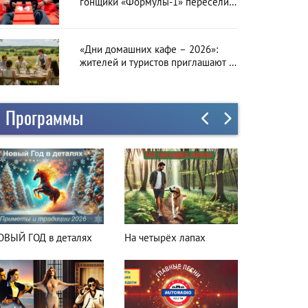
гонщики «Формулы-1» пересели
на болиды LEGO
«Дни домашних кафе – 2026»:
жителей и туристов приглашают в
гастрономическое путешествие по
Латвии
Программы
а четырёх лапах
Куда поехать