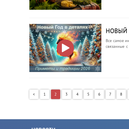
почему кост
НОВЫЙ Г
Все самое и
связанные с
час.
<
1
2
3
4
5
6
7
8