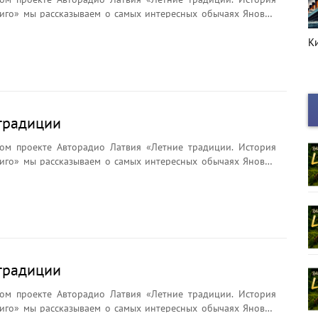
иго» мы рассказываем о самых интересных обычаях Яновой
брядах и легендах. Почему на Лиго плетут венки?
ли цветок папоротника? Что символизирует Янов сыр и
Киноафиша
Г
с
ёр считается главным символом праздника?
традиции
ом проекте Авторадио Латвия «Летние традиции. История
иго» мы рассказываем о самых интересных обычаях Яновой
брядах и легендах. Почему на Лиго плетут венки?
ли цветок папоротника? Что символизирует Янов сыр и
ёр считается главным символом праздника?
традиции
ом проекте Авторадио Латвия «Летние традиции. История
иго» мы рассказываем о самых интересных обычаях Яновой