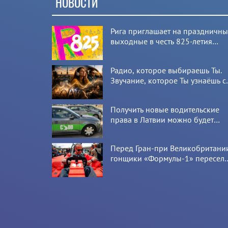
НОВОСТИ
Рига приглашает на праздничн
выходные в честь 825-летия
города
Радио, которое выбираешь Ты.
Звучание, которое Ты узнаёшь с
первой секунды
Получить новые водительские
права в Латвии можно будет
онлайн: CSDD готовит новый
сервис
Перед Гран-при Великобритани
гонщики «Формулы-1» пересел
на болиды LEGO