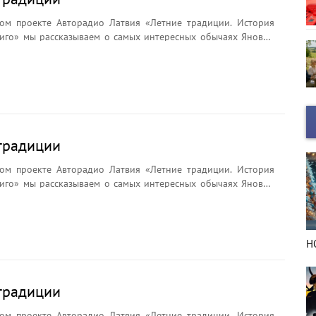
ом проекте Авторадио Латвия «Летние традиции. История
иго» мы рассказываем о самых интересных обычаях Яновой
брядах и легендах. Почему на Лиго плетут венки?
ли цветок папоротника? Что символизирует Янов сыр и
ёр считается главным символом праздника?
традиции
ом проекте Авторадио Латвия «Летние традиции. История
иго» мы рассказываем о самых интересных обычаях Яновой
брядах и легендах. Почему на Лиго плетут венки?
ли цветок папоротника? Что символизирует Янов сыр и
ёр считается главным символом праздника?
НОВЫЙ ГОД в деталях
Н
традиции
ом проекте Авторадио Латвия «Летние традиции. История