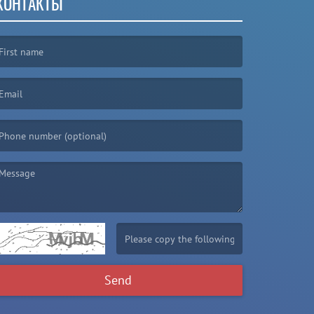
КОНТАКТЫ
irst name is required )
mail is required. )
essage is required. )
(Invalid Captcha. )
Send