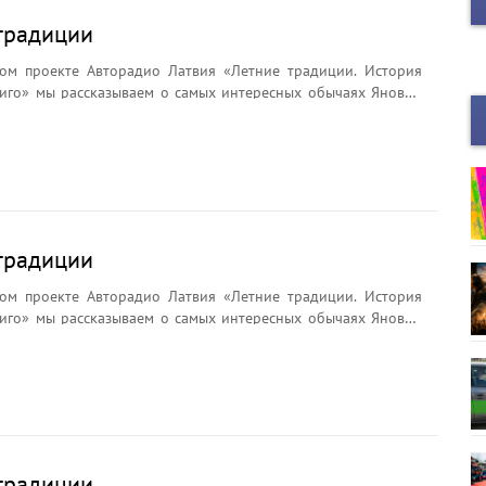
традиции
ом проекте Авторадио Латвия «Летние традиции. История
иго» мы рассказываем о самых интересных обычаях Яновой
брядах и легендах. Почему на Лиго плетут венки?
ли цветок папоротника? Что символизирует Янов сыр и
ёр считается главным символом праздника?
традиции
ом проекте Авторадио Латвия «Летние традиции. История
иго» мы рассказываем о самых интересных обычаях Яновой
брядах и легендах. Почему на Лиго плетут венки?
ли цветок папоротника? Что символизирует Янов сыр и
ёр считается главным символом праздника?
традиции