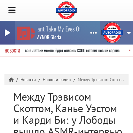
Cant Take My Eyes Off Of You
GAYNOR Gloria
 водительские права в Латвии можно будет онлайн: CSDD готовит новый сервис
НОВОСТИ
Новости
Новости радио
Между Трэвисом Скоттом, Канье Уэстом и Карди Би: у Лободы вышло ASMR-интервью с главным конкурентом американского MTV
Между Трэвисом
Скоттом, Канье Уэстом
и Карди Би: у Лободы
вышло ASMR-интервью