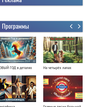
Программы
а четырёх лапах
Куда поехать
лавные песни большой
Вкусная остановка