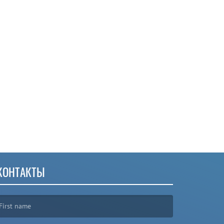
КОНТАКТЫ
irst name is required )