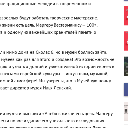
кие традиционные мелодии в современном и
 взрослых будут работать творческие мастерские.
в жизни есть цель. Маргеру Вестерманису — 100»,
а и одному из важнейших хранителей памяти о
и мимо дома на Сколас 6, но в музей боялись зайти,
 музеев как раз для этого и создана! Это возможность не
цию и узнать о долгой и увлекательной истории евреев в
спектами еврейской культуры — искусством, музыкой,
риимной атмосфере! Мы уверены, что в Музейную ночь у
ывает директор музея Илья Ленский.
 музея и выставки «У тебя в жизни есть цель. Маргеру
рести новое издание его уникального исследования
спасению евреев в оккупированной нацистами Латвии.