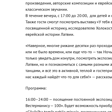
произведения, авторские композиции и еврейс
классическом звучании.
В течение вечера, с 17:00 до 20:00, для детей и
Также гости смогут посмотреть выставку «У тебя 
посвященной историку, исследователю Холокост
еврейской истории Латвии.
«Наверное, многие рижане десятки раз проходил
или не было времени, или еще что-то — так Ночь
только увидеть дом изнутри, посмотреть экспози
Латвии, но и познакомиться с самыми разными а
танцами, и всё это в активной, теплой и гостеп
нас каждый найдёт что-то для себя!» — рассказ
Программа:
16:00–24:00 — посещение постоянной экспозиции
Вестерманису — 100». Будет возможность приоб
«Cilvēcība tomēr nebija mirusi», посвященного 