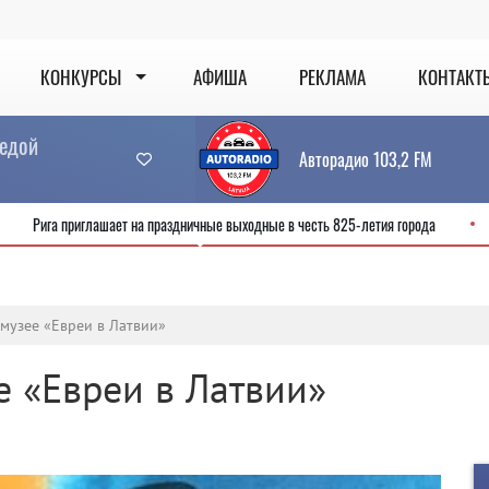
КОНКУРСЫ
АФИША
РЕКЛАМА
КОНТАКТ
седой
Авторадио 103,2 FM
сервис
Рига приглашает на праздничные выходные в честь 825-летия го
 музее «Евреи в Латвии»
е «Евреи в Латвии»