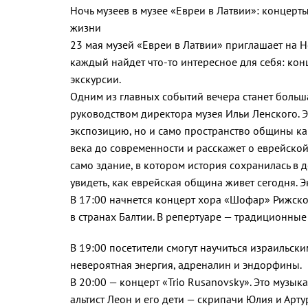
Ночь музеев в музее «Евреи в Латвии»: концерты
жизни
23 мая музей «Евреи в Латвии» приглашает на Н
каждый найдет что-то интересное для себя: кон
экскурсии.
Одним из главных событий вечера станет боль
руководством директора музея Ильи Ленского. Э
экспозицию, но и само пространство общины как
века до современности и расскажет о еврейско
само здание, в котором история сохранилась в д
увидеть, как еврейская община живет сегодня. Эк
В 17:00 начнется концерт хора «Шофар» Рижск
в странах Балтии. В репертуаре — традиционные
В 19:00 посетители смогут научиться израильским
невероятная энергия, адреналин и эндорфины.
В 20:00 — концерт «Trio Rusanovsky». Это музык
альтист Леон и его дети — скрипачи Юлия и Арт