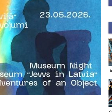
НОВЫЙ ГОД в деталях
Н
Киноафиша
Г