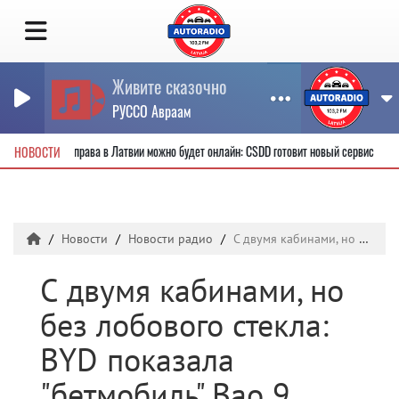
Живите сказочно
РУССО Авраам
вые водительские права в Латвии можно будет онлайн: CSDD готовит новый сервис
НОВОСТИ
Новости
Новости радио
С двумя кабинами, но без лобового стекла: BYD показала "бетмобиль" Bao 9
С двумя кабинами, но
без лобового стекла:
BYD показала
"бетмобиль" Bao 9