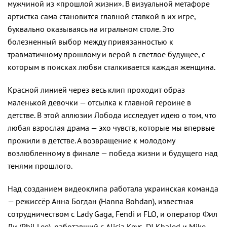
мужчиной из «прошлой жизни». В визуальной метафоре
артистка сама становится главной ставкой в их игре,
буквально оказываясь на игральном столе. Это
болезненный выбор между привязанностью к
травматичному прошлому и верой в светлое будущее, с
которым в поисках любви сталкивается каждая женщина.
Красной линией через весь клип проходит образ
маленькой девочки — отсылка к главной героине в
детстве. В этой аллюзии Лобода исследует идею о том, что
любая взрослая драма — эхо чувств, которые мы впервые
прожили в детстве. А возвращение к молодому
возлюбленному в финале — победа жизни и будущего над
тенями прошлого.
Над созданием видеоклипа работала украинская команда
— режиссёр Анна Богдан (Hanna Bohdan), известная
сотрудничеством с Lady Gaga, Fendi и FLO, и оператор Фил
Ли (Phil Lee), работавший с Alicia Keys, DJ Khaled и Mike