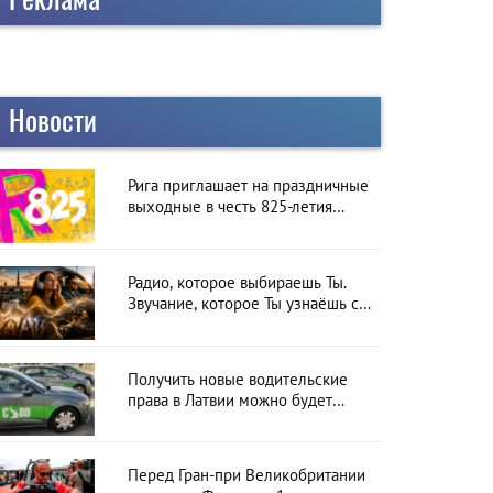
Новости
Рига приглашает на праздничные
выходные в честь 825-летия
города
Радио, которое выбираешь Ты.
Звучание, которое Ты узнаёшь с
первой секунды
Получить новые водительские
права в Латвии можно будет
онлайн: CSDD готовит новый
сервис
Перед Гран-при Великобритании