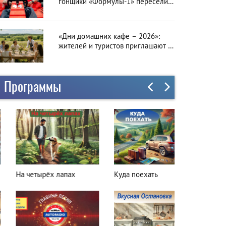
гонщики «Формулы-1» пересели
на болиды LEGO
«Дни домашних кафе – 2026»:
жителей и туристов приглашают в
гастрономическое путешествие по
Латвии
Программы
а четырёх лапах
Куда поехать