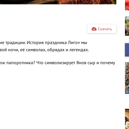
Скачать
ие традиции. История праздника Лиго» мы
ой ночи, её символах, обрядах и легендах.
ток папоротника? Что символизирует Янов сыр и почему
НОВЫЙ ГОД в деталях
Н