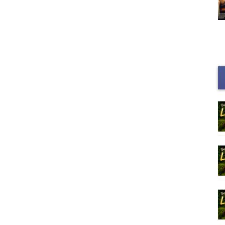
Киноафиша
Г
с