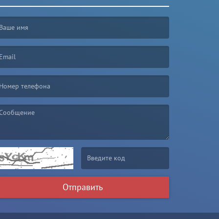
irst name is required )
mail is required. )
essage is required. )
(Invalid Captcha. )
Отправить