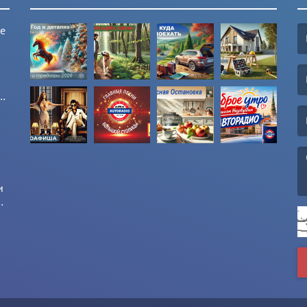
ые
(F
(E
и
и
(M