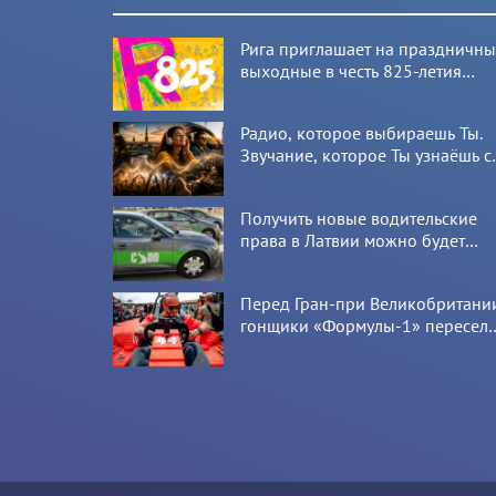
Рига приглашает на праздничн
выходные в честь 825-летия
города
Радио, которое выбираешь Ты.
Звучание, которое Ты узнаёшь с
первой секунды
Получить новые водительские
права в Латвии можно будет
онлайн: CSDD готовит новый
сервис
Перед Гран-при Великобритани
гонщики «Формулы-1» пересел
на болиды LEGO