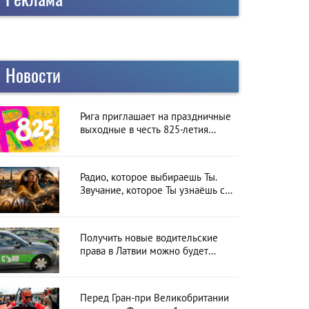
Новости
Рига приглашает на праздничные
выходные в честь 825-летия
города
Радио, которое выбираешь Ты.
Звучание, которое Ты узнаёшь с
первой секунды
Получить новые водительские
права в Латвии можно будет
онлайн: CSDD готовит новый
сервис
Перед Гран-при Великобритании