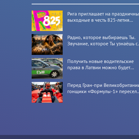
Рига приглашает на праздничн
выходные в честь 825-летия
города
Радио, которое выбираешь Ты.
Звучание, которое Ты узнаёшь с
первой секунды
Получить новые водительские
права в Латвии можно будет
онлайн: CSDD готовит новый
сервис
Перед Гран-при Великобритани
гонщики «Формулы-1» пересел
на болиды LEGO