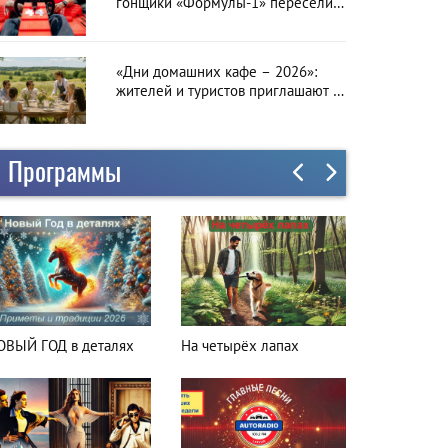
гонщики «Формулы-1» пересели
на болиды LEGO
«Дни домашних кафе – 2026»:
жителей и туристов приглашают в
гастрономическое путешествие по
Латвии
Программы
а четырёх лапах
Куда поехать