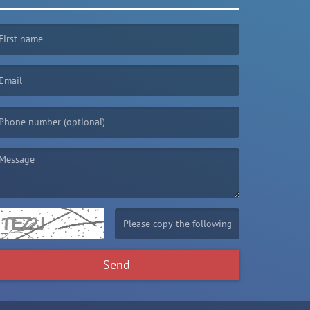
irst name is required )
mail is required. )
essage is required. )
(Invalid Captcha. )
Send