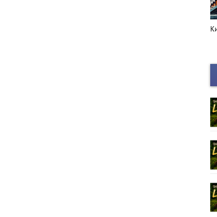
Киноафиша
Г
с