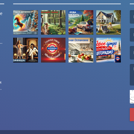
ые
(F
(E
и
и
(M