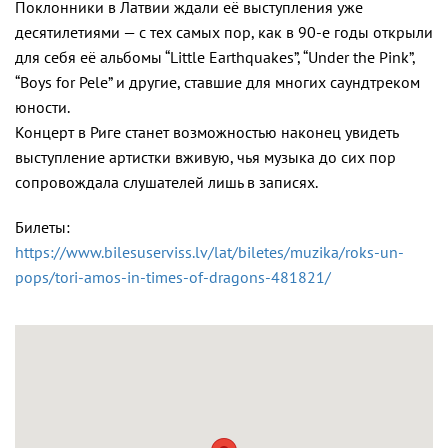
Поклонники в Латвии ждали её выступления уже
десятилетиями — с тех самых пор, как в 90-е годы открыли
для себя её альбомы “Little Earthquakes”, “Under the Pink”,
“Boys for Pele” и другие, ставшие для многих саундтреком
юности.
Концерт в Риге станет возможностью наконец увидеть
выступление артистки вживую, чья музыка до сих пор
сопровождала слушателей лишь в записях.
Билеты:
https://www.bilesuserviss.lv/lat/biletes/muzika/roks-un-
pops/tori-amos-in-times-of-dragons-481821/