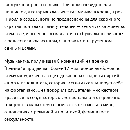
виртуозно играет на рояле. При этом очевидно: для
пианисток, у которых классическая музыка в крови, а рок-
н-ролл в сердце, ноги не предназначены для скромного
скрытия под клавишами у педалей — ведь музыка живёт во
всём теле, и огненно-рыжая артистка буквально сливается
с роялем или клавесином, становясь с инструментом
единым целым.
Музыкантка, получившая 8 номинаций на премию
“Грэмми” и продавшая более 12 миллионов альбомов по
всему миру, известна ещё с девяностых годов как яркий
автор и исполнитель, которая всегда аккомпанирует себе
на фортепиано. Она покорила слушателей множеством
красивых песен, в которых эмоционально и откровенно
говорит о важных темах: поиске своего места в мире,
отношениях с религией и политикой, феминизме и
сексуальности.