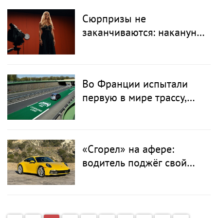
Сюрпризы не
заканчиваются: накануне
стадионных концертов
LOBODA удивила
поклонников рэпом в
Во Франции испытали
дуэте с казахстанской
первую в мире трассу,
хип-хоп звездой
которая заряжает
электромобили на ходу
«Сгорел» на афере:
водитель поджёг свой
Porsche ради страховки и
попал на видео