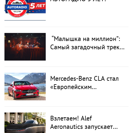
“Малышка на миллион”:
Самый загадочный трек
LOBODA впервые в
открытом доступе вместе
с клипом
Mercedes-Benz CLA стал
«Европейским
автомобилем года 2026»
Взлетаем! Alef
Aeronautics запускает