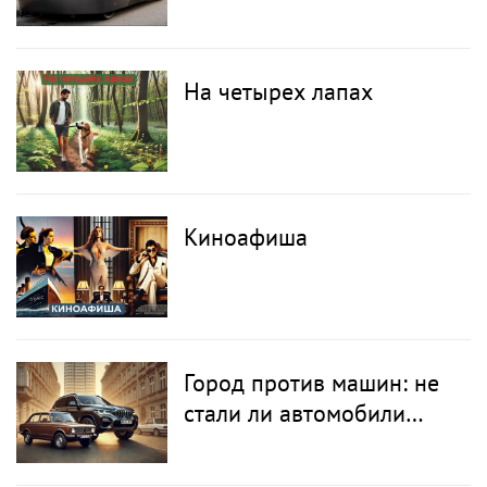
производство первого в
мире настоящего
летающего автомобиля
На четырех лапах
Киноафиша
Город против машин: не
стали ли автомобили
слишком большими для
наших улиц?