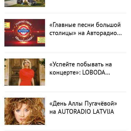
«Главные песни большой
столицы» на Авторадио
Латвия
«Успейте побывать на
концерте»: LOBODA
выпустила новый хит и
анонсировала
длительный отпуск после
«День Аллы Пугачёвой»
окончания тура
на AUTORADIO LATVIJA