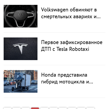
Volkswagen обвиняют в
смертельных авариях из-
за сенсорных кнопок на
руле
Первое зафиксированное
ДТП с Tesla Robotaxi
Honda представила
гибрид мотоцикла и
мини-грузовика:
электроквадроцикл
eQuad